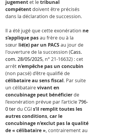
jugement
 et le 
tribunal 
compétent
 doivent être précisés 
dans la déclaration de succession.
Il a été jugé que cette exonération 
ne 
s’applique pas
 au frère ou à la 
sœur 
lié(e) par un PACS
 au jour de 
l'ouverture de la succession (
Cass. 
com. 28/05/2025
, n° 21-16632) : cet 
arrêt 
n’empêche pas un concubin
(non pacsé) d’être qualifié de 
célibataire au sens fiscal
. Par suite 
un célibataire 
vivant en 
concubinage peut bénéficier
 de 
l’exonération prévue par l’article
796-
0 ter
du CGI 
s’il remplit toutes les 
autres conditions
, 
car le 
concubinage n’exclut pas la qualité 
de « célibataire »
, contrairement au 