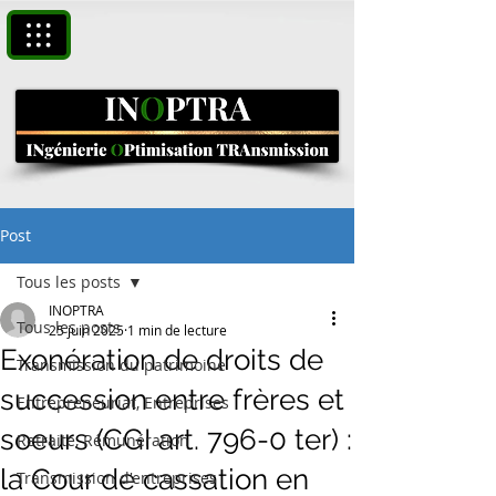
Post
Tous les posts
INOPTRA
Tous les posts
25 juin 2025
1 min de lecture
Exonération de droits de
Transmission du patrimoine
succession entre frères et
Entrepreneuriat, Entreprises
soeurs (CGI art. 796-0 ter) :
Retraite, Rémunération
la Cour de cassation en
Transmission d'entreprises