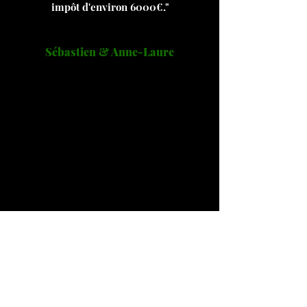
impôt d'environ 6000€."
Sébastien & Anne-Laure
"J'ai été contacté sur mon lieu de travail
pour me proposer de réduire mes
impôts du fait de ma rémunération.
J'ai
accepté le RV, puisque depuis quelques