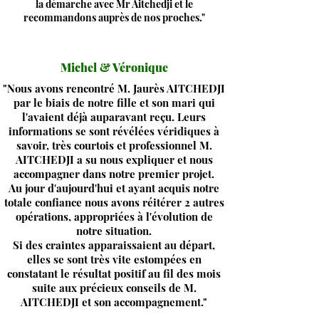
la démarche avec Mr Aitchedji et le
recommandons auprès de nos proches."
Michel & Véronique
"Nous avons rencontré M. Jaurès AITCHEDJI
par le biais de notre fille et son mari qui
l'avaient déjà auparavant reçu. Leurs
informations se sont révélées véridiques à
savoir, très courtois et professionnel M.
AITCHEDJI a su nous expliquer et nous
accompagner dans notre premier projet.
Au jour d'aujourd'hui et ayant acquis notre
totale confiance nous avons réitérer 2 autres
opérations, appropriées à l'évolution de
notre situation.
Si des craintes apparaissaient au départ,
elles se sont très vite estompées en
constatant le résultat positif au fil des mois
suite aux précieux conseils de M.
AITCHEDJI et son accompagnement."