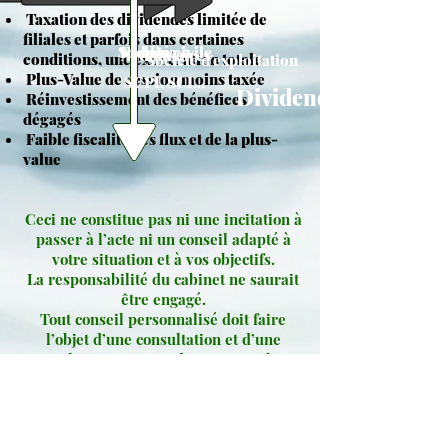
Taxation des dividendes limitée de
filiales et parfois dans certaines
Société civile
Holding
Actionnaires
conditions, une exonération totale
Société d'exploitation
Plus-Value de cession moins taxée
SCPI, SCI...
Dividendes
Réinvestissement des bénéfices
dégagés
Faible fiscalité des flux et de la plus-
value
Ceci ne constitue pas ni une incitation à
passer à l’acte ni un conseil adapté à
votre situation et à vos objectifs.
La responsabilité du cabinet ne saurait
être engagé.
Tout conseil personnalisé doit faire
l’objet d’une consultation et d’une
analyse au travers d’une approche
globale de votre patrimoine.