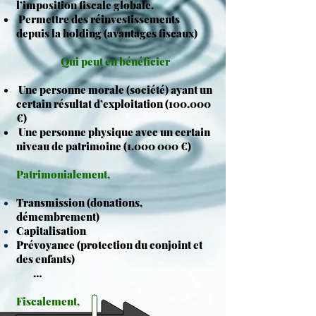
l’imposition fiscale globale.
Permettre des réinvestissements
depuis la holding (avantages fiscaux)
Qui peut en bénéficier
Une personne morale (société) ayant un
certain résultat d’exploitation (100.000
€)
Une personne physique avec un certain
niveau de patrimoine
(1.000 000
€)
Patrimonialement,
Transmission (donations,
démembrement)
Capitalisation
Prévoyance (protection du conjoint et
des enfants)
…
Fiscalement,