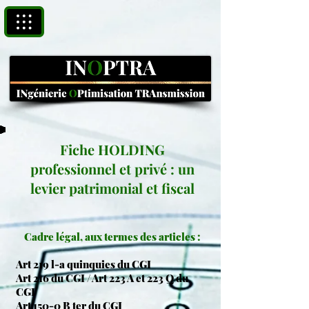
Fiche HOLDING
professionnel et privé : un
levier patrimonial et fiscal
Cadre légal, aux termes des articles :
Art 219 l-a quinquies du CGI
Art 216 du CGI / Art 223 A et 223 Q du
CGI
Art 150-0 B ter du CGI