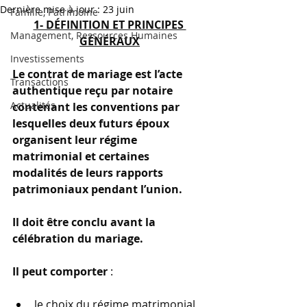
Dernière mise à jour :
23 juin
Famille, Patrimoine
1- DÉFINITION ET PRINCIPES 
Management, Ressources Humaines
GÉNÉRAUX
Investissements
Le contrat de mariage est l’acte 
Transactions
authentique reçu par notaire 
Actualités
contenant les conventions par 
lesquelles deux futurs époux 
organisent leur régime 
matrimonial et certaines 
modalités de leurs rapports 
patrimoniaux pendant l’union.
Il doit être conclu avant la 
célébration du mariage.
Il peut comporter 
:
le choix du régime matrimonial,