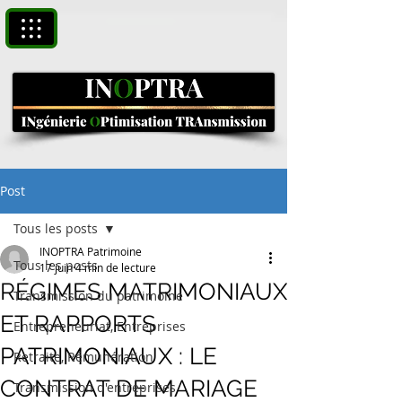
Post
Tous les posts
INOPTRA Patrimoine
Tous les posts
17 juin
4 min de lecture
RÉGIMES MATRIMONIAUX
Transmission du patrimoine
ET RAPPORTS
Entrepreneuriat, Entreprises
PATRIMONIAUX : LE
Retraite, Rémunération
CONTRAT DE MARIAGE
Transmission d'entreprises