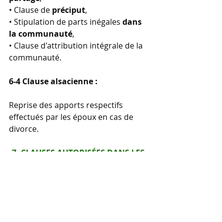
• Clause de 
préciput
,  
• Stipulation de parts inégales 
dans 
la communauté
,
• Clause d'attribution intégrale de la 
communauté.
6-4 Clause alsacienne : 
Reprise des apports respectifs 
effectués par les époux en cas de 
divorce.
7- CLAUSES AUTORISÉES DANS LES 
RÉGIMES SÉPARATISTES
7-1 Séparation de biens :
présomptions de propriété,