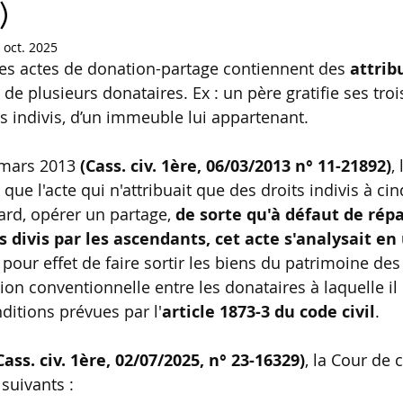
)
 oct. 2025
 les actes de donation-partage contiennent des 
attrib
t de plusieurs donataires. Ex : un père gratifie ses troi
s indivis, d’un immeuble lui appartenant.
 mars 2013 
(Cass. civ. 1ère, 06/03/2013 n° 11-21892)
,
que l'acte qui n'attribuait que des droits indivis à cinq
gard, opérer un partage, 
de sorte qu'à défaut de répa
s divis par les ascendants, cet acte s'analysait e
 pour effet de faire sortir les biens du patrimoine des
ion conventionnelle entre les donataires à laquelle il 
ditions prévues par l'
article 1873-3 du code civil
.
Cass. civ. 1ère, 02/07/2025, n° 23-16329)
, la Cour de 
suivants :