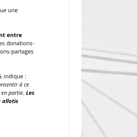
tue une 
nt entre 
es donations- 
ions-partages 
6
, indique :
nsentir à ce 
 en partie. 
Les 
 
allotis 