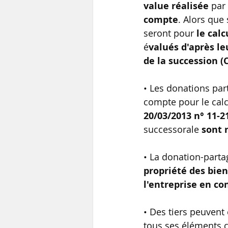
value réalisée
 par
compte
. Alors que s
seront pour 
le calc
é
valués d'après le
de la succession (C.
• Les donations par
compte pour le calcu
20/03/2013 n° 11-2
successorale 
sont 
• La donation-parta
propriété des bien
l'entreprise en co
• Des tiers peuvent 
tous ses éléments c