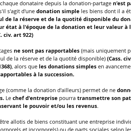
 chaque donataire depuis la donation-partage 
n’est p
'il s'agit d'une 
donation simple
 les biens dont il a é
ul de la réserve et de la quotité disponible du do
ur état à l'époque de la donation et leur valeur à 
 civ. art 922)
tages 
ne sont pas rapportables
 (mais uniquement pr
l de la réserve et de la quotité disponible) 
(Cass. civ
1368)
, alors que 
les donations simples
 en avancemen
rapportables à la succession.
ge (comme la donation d'ailleurs) permet de ne 
donne
s. 
Le 
chef d'entreprise
 pourra 
transmettre
son pat
nservant le pouvoir et/ou les reven
us
.
être allotis de biens constituant une entreprise indivi
orporels et incorporels) ou de parts sociales selon le