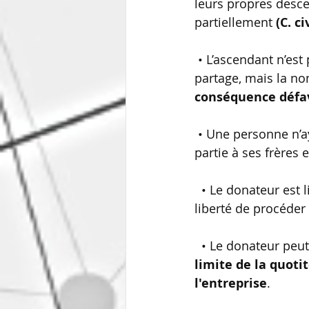
leurs propres descen
partiellement 
(C. ci
 • L’ascendant n’est pas obligé de faire concourir tous ses enfants à la donation-
partage, mais la no
conséquence défa
 • Une personne n’ayant pas d’enfant peut effectuer une donation-partage en tout ou 
partie à ses frères 
  • Le donateur est l
liberté de procéder
• Le donateur peut
limite de la quoti
l'entreprise
.    