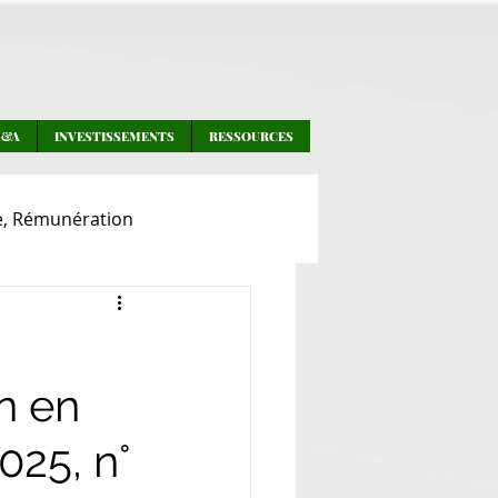
M&A
INVESTISSEMENTS
RESSOURCES
e, Rémunération
ines
Investissements
on en
025, n°