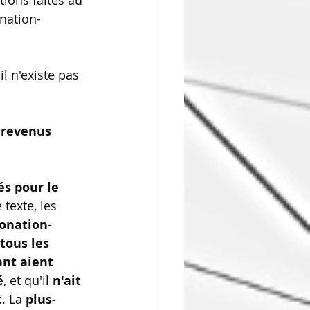
tions faites au 
nation-
l n'existe pas 
 revenus 
és pour le 
 texte, les 
donation-
tous les 
ant aient 
é
, et qu'il 
n'ait 
t
. La 
plus-