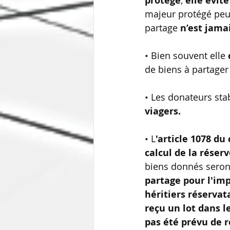
protégé
, 
elle évite
majeur protégé peuv
partage 
n’est jamai
• Bien souvent elle 
de biens à partager
• Les donateurs stab
viagers.
• L
'article 1078 du 
calcul de la réser
biens donnés seront
partage pour l'imp
héritiers réservat
reçu un lot dans l
pas été prévu de 