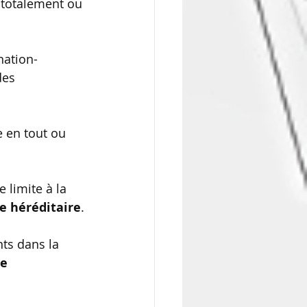
t totalement ou 
des 
e limite à la 
e héréditaire
.
nts dans la 
e 