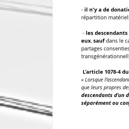
- 
il n'y a de donat
répartition matérie
 -
 les descendants
eux
, 
sauf 
dans le ca
partages consenties
transgénérationnell
L’article 1078-4 du
« Lorsque l’ascendan
que leurs propres des
descendants d’un 
séparément ou con