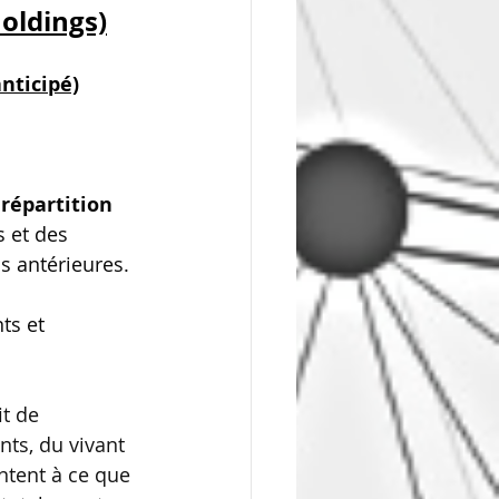
oldings)
nticipé)
 répartition 
 et des 
ns antérieures.
ts et 
t de 
nts, du vivant 
ntent à ce que 