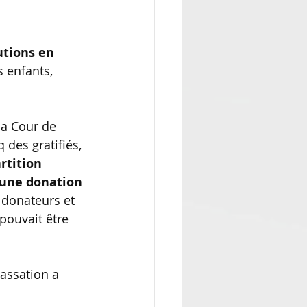
utions en 
s enfants, 
 la Cour de 
 des gratifiés, 
rtition 
n une donation 
 donateurs et 
pouvait être 
cassation a 