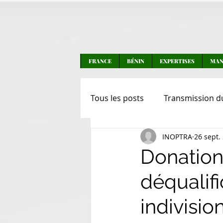
FRANCE
BÉNIN
EXPERTISES
MAN
Tous les posts
Transmission d
INOPTRA
26 sept.
Transmission d'entreprises
Donation-
déqualifi
Transactions
Actualités
indivisio