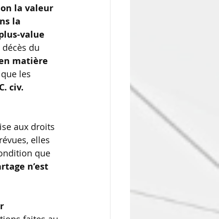
lon la valeur 
ns la 
plus-value 
e décès du 
 en matière 
que les 
C. civ. 
ise aux droits 
révues, elles 
condition que 
artage n’est 
r 