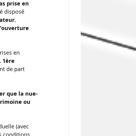
as prise en 
té disposé 
nateur
, 
l'ouverture 
ises en 
. 1ère 
t de part 
r que la nue-
rimoine ou 
duelle (avec 
s conditions 