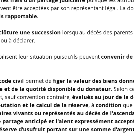
 les frais d'un partage judiciaire
 puisque les attribu
ent être acceptées par son représentant légal. La do
s rapportable.    
clôture une succession
 lorsqu'au décès des parents i
 ou à déclarer.
ilisent leur situation puisqu'ils peuvent 
convenir de
code civil
 permet de 
figer la valeur des biens donn
ve et de la quotité disponible du donateur
. Selon ce
, sauf convention contraire, 
évalués au jour de la 
utation et le calcul de la réserve
, à 
condition
 que 
aires vivants ou représentés au décès de l'ascend
e partage anticipé et l'aient expressément accept
réserve d'usufruit portant sur une somme d'argen