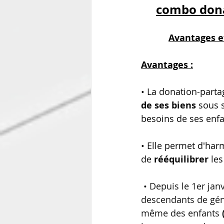
combo donat
Avantages e
Avantages :
• La donation-part
de ses biens
 sous 
besoins de ses enfan
• Elle permet d'harm
de 
rééquilibrer 
les
• Depuis le 1er jan
descendants de géné
même des enfants 