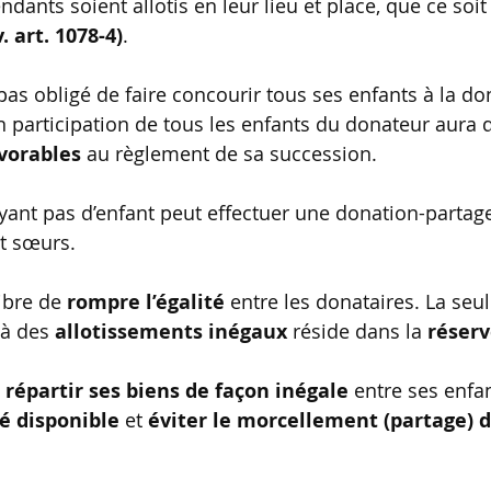
dants soient allotis en leur lieu et place, que ce soi
v. art. 1078-4)
.
n participation de tous les enfants du donateur aura 
vorables
 au règlement de sa succession.
et sœurs.
ibre de 
rompre l’égalité
 entre les donataires. La seul
 à des 
allotissements inégaux
 réside dans la 
réserv
 répartir ses biens de façon inégale
 entre ses enfa
té disponible
 et 
éviter le morcellement (partage) d