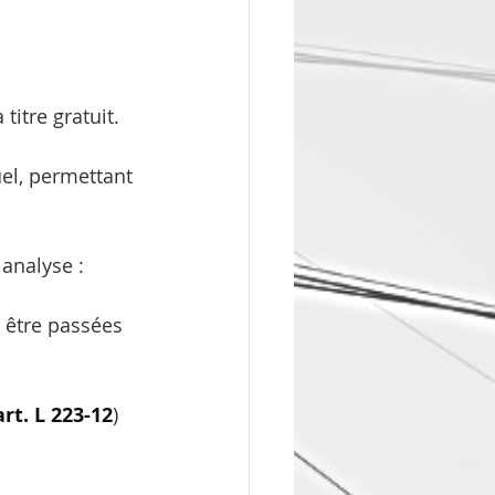
itre gratuit. 
uel, permettant 
 analyse :
t être passées 
rt. 
L 223-12
) 