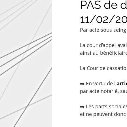
PAS de d
11/02/20
Par acte sous seing 
La cour d’appel ava
ainsi au bénéficiair
La Cour de cassatio
➡️ En vertu de l’
arti
par acte notarié, s
➡️ Les parts sociale
et ne peuvent donc 