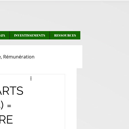
M&A
INVESTISSEMENTS
RESSOURCES
e, Rémunération
ines
Investissements
ARTS
) =
RE