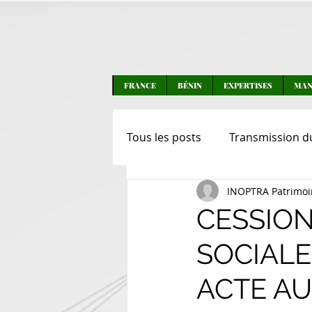
FRANCE
BÉNIN
EXPERTISES
MAN
Tous les posts
Transmission d
INOPTRA Patrimoi
Transmission d'entreprises
CESSION
SOCIALES
Transactions
Actualités
ACTE AU