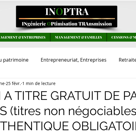
AGEMENT & ENTREPRISES
MANAGEMENT & FAMILLES
CESSIONS & 
u patrimoine
Entrepreneuriat, Entreprises
Retrait
ne
25 févr.
1 min de lecture
Famille, Patrimoine
Management, Ressources Huma
 A TITRE GRATUIT DE P
 (titres non négociables
THENTIQUE OBLIGATOI